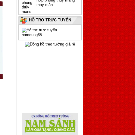
may mắn
HỖ TRỢ TRỰC TUYẾN
Cách chọn và treo đồng
namcung65
hồ như thế nào cho đẹp
Đồng hồ hình Phật A Di
Đà, Quan Âm Bồ Tát,
các đợt Từ Thiện,...
Đồng hồ treo tường!
Quà tặng ý nghĩa nhân
ngày 2/9