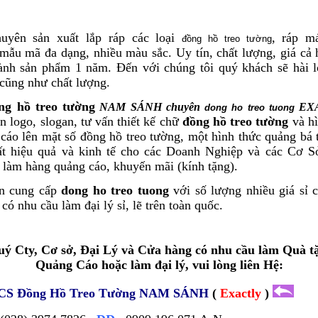
ên sản xuất lắp ráp các loại
, ráp m
đồng hồ treo tường
mẫu mã đa dạng, nhiều màu sắc. Uy tín, chất lượng, giá cả 
nh sản phẩm 1 năm. Đến với chúng tôi quý khách sẽ hài l
 cũng như chất lượng.
ng hồ treo tường
NAM SÁNH chuyên
EX
dong ho treo tuong
n logo, slogan, tư vấn thiết kế chữ
đồng hồ treo tường
và hì
cáo lên mặt số đồng hồ treo tường, một hình thức quảng bá
ất hiệu quả và kinh tế cho các Doanh Nghiệp và các Cơ 
làm hàng quảng cáo, khuyến mãi (kính tặng).
 cung cấp
dong ho treo tuong
với số lượng nhiều giá sỉ 
 có nhu cầu làm đại lý sỉ, lẽ trên toàn quốc.
ý Cty, Cơ sở, Đại Lý và Cửa hàng có nhu cầu làm Quà t
Quảng Cáo hoặc làm đại lý, vui lòng liên Hệ:
CS Đồng Hồ Treo Tường
NAM SÁNH
(
Exactly
)