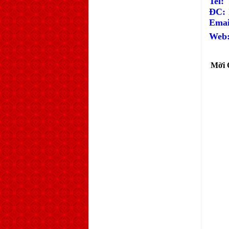
T
el:
ĐC:
Ema
Web
Mời 