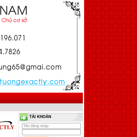
Đồng hồ treo tường với
thiết kế thú vị
Đồng hồ có... chim bay
TÀI KHOẢN
lượn thật sinh động