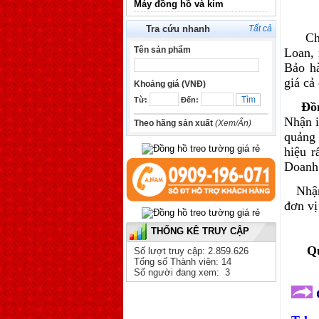
Máy đồng hồ và kim
Tra cứu nhanh
Tất cả
Chuy
Tên sản phẩm
Loan, 
Bảo hà
giá cả
Khoảng giá (VNĐ)
Từ:
Đến:
Đồ
Nhận i
Theo hãng sản xuất
(Xem/Ẩn)
quảng 
hiệu r
Doanh 
Nhận
đơn vị
THỐNG KÊ TRUY CẬP
Qu
Số lượt truy cập: 2.859.626
Tổng số Thành viên: 14
Số người đang xem: 3