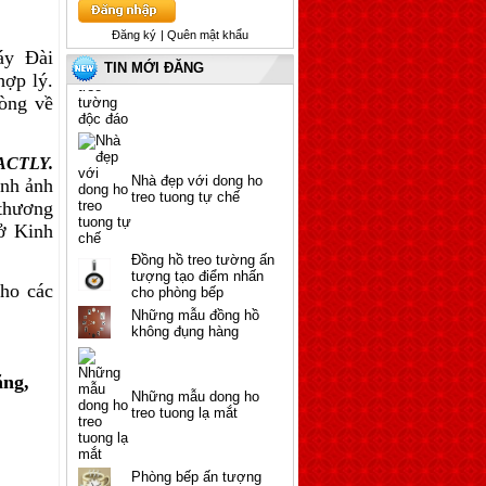
Mẹo trang trí nhà bằng
những chiếc đồng hồ
Đăng ký
| Quên mật khẩu
treo tường độc đáo
áy Đài
TIN MỚI ĐĂNG
hợp lý.
òng về
ACTLY
.
Nhà đẹp với dong ho
nh ảnh
treo tuong tự chế
 thương
Sở Kinh
Đồng hồ treo tường ấn
tượng tạo điểm nhấn
cho phòng bếp
cho các
Những mẫu đồng hồ
không đụng hàng
ặng,
Những mẫu dong ho
treo tuong lạ mắt
Phòng bếp ấn tượng
với đồng hồ treo tường