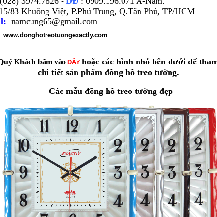
(028) 3974.7826 -
DĐ
: 0909.196.071 A-Nam.
15/83 Khuông Việt, P.Phú Trung, Q.Tân Phú, TP/HCM
il:
namcung65@gmail.com
:
www.donghotreotuongexactly.com
hoặc các hình nhỏ bên dưới để tha
Quý Khách bấm vào
ĐÂY
chi tiết sản phẩm đồng hồ treo tường.
Các mẫu đồng hồ treo tường đẹp