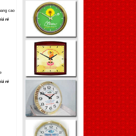
Đồng hồ Treo tường
một món quà tặng ý
nghĩa
Đồng hồ treo tường,
không chỉ đơn giản là
trang trí!
Đồng hồ treo tường
dùng cho nhà hàng
khách sạn, đồng hồ các
múi giờ