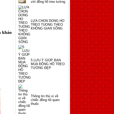
LỰA CHỌN DONG HO
TREO TUONG THEO
KHÔNG GIAN SỐNG
m khảo
5 LƯU Ý GIÚP BẠN
MUA ĐỒNG HỒ TREO
TƯỜNG ĐẸP
Thông tin thú vị về
chiếc đồng hồ quen
thuộc