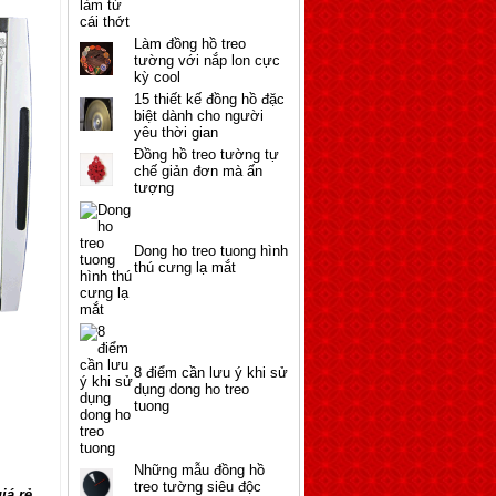
Làm đồng hồ treo
tường với nắp lon cực
kỳ cool
15 thiết kế đồng hồ đặc
biệt dành cho người
yêu thời gian
Đồng hồ treo tường tự
chế giản đơn mà ấn
tượng
Dong ho treo tuong hình
thú cưng lạ mắt
8 điểm cần lưu ý khi sử
dụng dong ho treo
tuong
Những mẫu đồng hồ
treo tường siêu độc
đáo